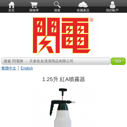
首頁
購物單
搜索
收藏產品
我的帳戶
搜索 閃電牌 ﹣ 天泰良友清潔用品有限公司
繁體中文
│
English
1.25升 紅A噴霧器