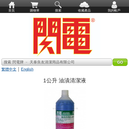
首頁
購物單
搜索
收藏產品
我的帳戶
搜索 閃電牌 ﹣ 天泰良友清潔用品有限公司
繁體中文
│
English
1公升 油漬清潔液