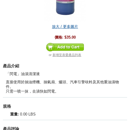
放大 / 更多圖片
價格:
$35.00
or
新增至喜愛產品列表
產品介紹
「閃電」油漬清潔液
直接使用於抽油煙機、抽氣扇、爐頭、汽車引擎呔軨及其他重油漬物
件。
只需一噴一抹，去漬快如閃電。
規格
重量:
0.00 LBS
產品評論