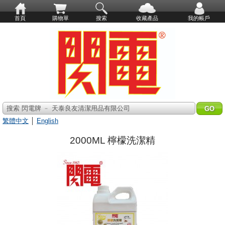
首頁
購物單
搜索
收藏產品
我的帳戶
搜索 閃電牌 ﹣ 天泰良友清潔用品有限公司
繁體中文
│
English
2000ML 檸檬洗潔精