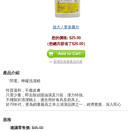
放大 / 更多圖片
您的價格:
$25.00
（您總共節省了
$20.00
）
or
新增至喜愛產品列表
產品介紹
「閃電」檸檬洗潔精
性質溫和，不傷皮膚
只需少量，即去除頑固油漬及污垢，潔力特強。
不殘留於清潔物上，適合用於食具及廚具上。
於70年代，更為銷量最高之本土清潔品牌之一，經濟實惠，深入民心
規格
建議零售價:
$45.00