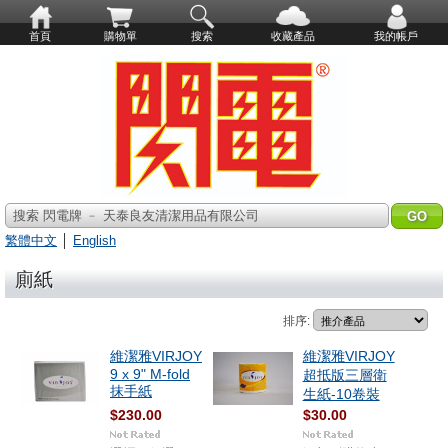
首頁
購物單
搜索
收藏產品
我的帳戶
搜索 閃電牌 ﹣ 天泰良友清潔用品有限公司
繁體中文
│
English
廁紙
排序:
維潔雅VIRJOY
維潔雅VIRJOY
9 x 9" M-fold
超抵版三層衛
抹手紙
生紙-10卷裝
$230.00
$30.00